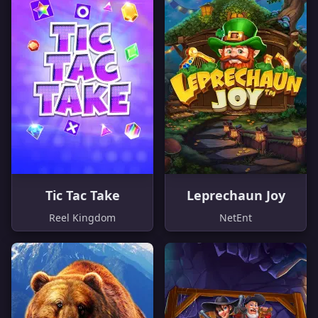
Tic Tac Take
Leprechaun Joy
Reel Kingdom
NetEnt