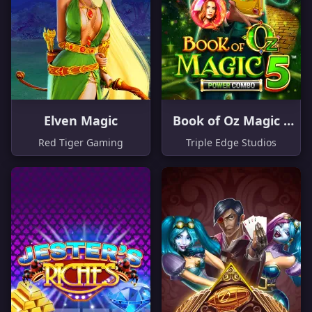
Elven Magic
Book of Oz Magic 5
POWER COMBO
Red Tiger Gaming
Triple Edge Studios