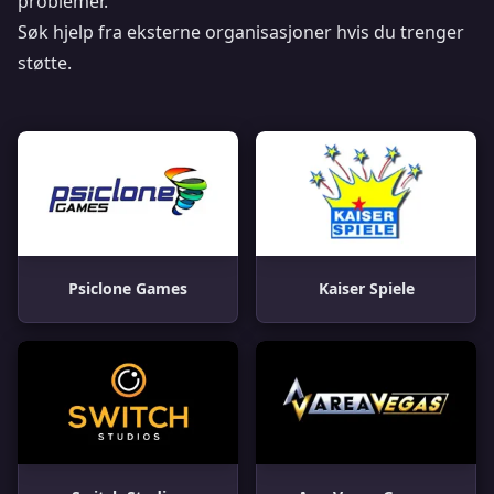
problemer.
Søk hjelp fra eksterne organisasjoner hvis du trenger
støtte.
Psiclone Games
Kaiser Spiele