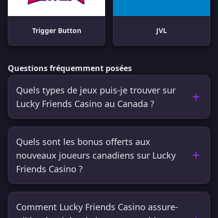
Trigger Button
JVL
Questions fréquemment posées
Quels types de jeux puis-je trouver sur
Lucky Friends Casino au Canada ?
Quels sont les bonus offerts aux
nouveaux joueurs canadiens sur Lucky
Friends Casino ?
Comment Lucky Friends Casino assure-