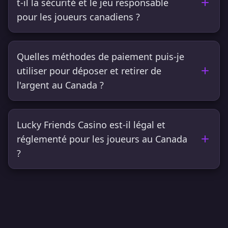
t-il la sécurité et le jeu responsable
pour les joueurs canadiens ?
Quelles méthodes de paiement puis-je
utiliser pour déposer et retirer de
l'argent au Canada ?
Lucky Friends Casino est-il légal et
réglementé pour les joueurs au Canada
?