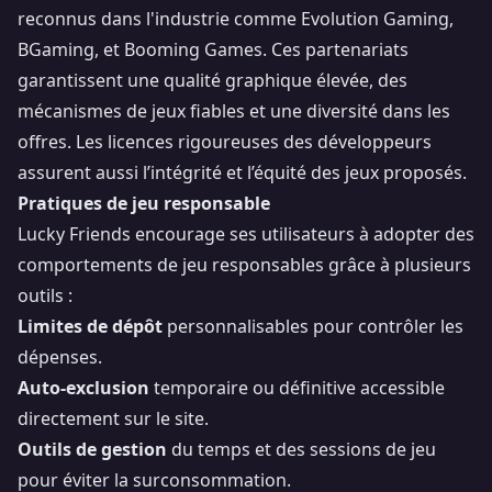
reconnus dans l'industrie comme Evolution Gaming,
BGaming, et Booming Games. Ces partenariats
garantissent une qualité graphique élevée, des
mécanismes de jeux fiables et une diversité dans les
offres. Les licences rigoureuses des développeurs
assurent aussi l’intégrité et l’équité des jeux proposés.
Pratiques de jeu responsable
Lucky Friends encourage ses utilisateurs à adopter des
comportements de jeu responsables grâce à plusieurs
outils :
Limites de dépôt
personnalisables pour contrôler les
dépenses.
Auto-exclusion
temporaire ou définitive accessible
directement sur le site.
Outils de gestion
du temps et des sessions de jeu
pour éviter la surconsommation.