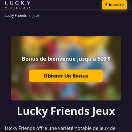
S'inscrire
Lucky Friends
›
Jeux
Bonus de bienvenue jusqu'à 500 $
Obtenir Un Bonus
Lucky Friends Jeux
Lucky Friends offre une variété notable de jeux de