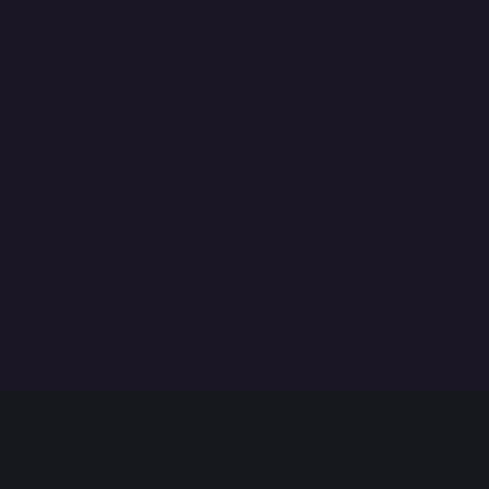
Lucky Friends