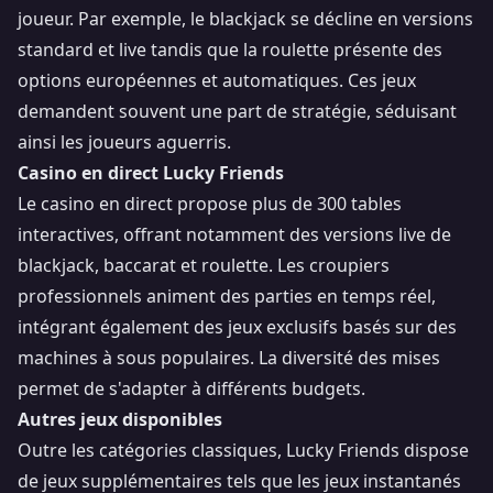
joueur. Par exemple, le blackjack se décline en versions
standard et live tandis que la roulette présente des
options européennes et automatiques. Ces jeux
demandent souvent une part de stratégie, séduisant
ainsi les joueurs aguerris.
Casino en direct Lucky Friends
Le casino en direct propose plus de 300 tables
interactives, offrant notamment des versions live de
blackjack, baccarat et roulette. Les croupiers
professionnels animent des parties en temps réel,
intégrant également des jeux exclusifs basés sur des
machines à sous populaires. La diversité des mises
permet de s'adapter à différents budgets.
Autres jeux disponibles
Outre les catégories classiques, Lucky Friends dispose
de jeux supplémentaires tels que les jeux instantanés