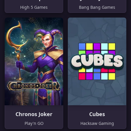
High 5 Games
Bang Bang Games
Chronos Joker
Cubes
Play'n GO
Hacksaw Gaming