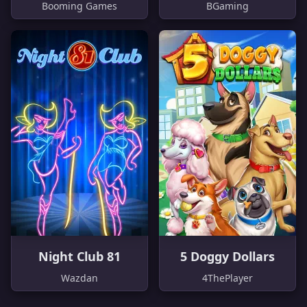
Booming Games
BGaming
Night Club 81
5 Doggy Dollars
Wazdan
4ThePlayer