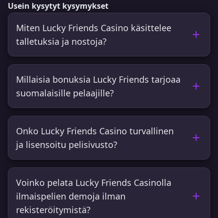
Usein kysytyt kysymykset
Miten Lucky Friends Casino käsittelee
talletuksia ja nostoja?
Millaisia bonuksia Lucky Friends tarjoaa
suomalaisille pelaajille?
Onko Lucky Friends Casino turvallinen
ja lisensoitu pelisivusto?
Voinko pelata Lucky Friends Casinolla
ilmaispelien demoja ilman
rekisteröitymistä?