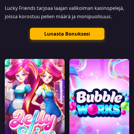
Lucky Friends tarjoaa laajan valikoiman kasinopelejä,
joissa korostuu pelien määrä ja monipuolisuus.
Lunasta Bonuksesi